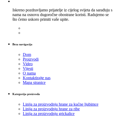
Iskreno pozdravljamo prijatelje iz cijelog svijeta da sarađuju s
nama na osnovu dugoročne obostrane koristi. Radujemo se
što ćemo uskoro primiti vaše upite.
Brza navigacija
Dom
Proizvodi
Video
Vijesti
O nama
Kontaktirajte nas
Mapa stranice
Kategorija proizvoda
Linija za proizvodnju hrane za kućne ljubimce
Linija za proizvodnju hrane za ribe
Linija za proizvodnju grickalice