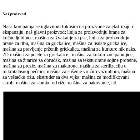
Naš proizvod
Naša kompanija se uglavnom fokusira na proizvode za ekstruziju i
ekspanziju, naš glavni proizvod: linija za proizvodnju hrane za
kućne ljubimce, mašina za žvakanje za pse, linija za proizvodnju
hrane za ribu, mašina za grickalice, mašina za lisnate grickalice,
mašina za pravljenje prženih grickalica, mašina za kurkure nik naks,
2D mašina za pelete za grickalice , mašina za kukuruzne pahuljice,
mašina za žitarice za doručak, mašina za teksturirane sojine proteine,
mašina za prezle, mašina za makarone, mašina za sterilizaciju u
mikrotalasnoj pećnici, mašina za sušenje vrućim vazduhom, mašina
za veštačku rižu, ekstruder sa dva vijka, mašina za modifikovani
skrob, mašina za slamku od riže, mašina za pakovanje, itd.