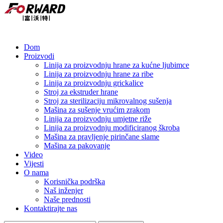
Dom
Proizvodi
Linija za proizvodnju hrane za kućne ljubimce
Linija za proizvodnju hrane za ribe
Linija za proizvodnju grickalice
Stroj za ekstruder hrane
Stroj za sterilizaciju mikrovalnog sušenja
Mašina za sušenje vrućim zrakom
Linija za proizvodnju umjetne riže
Linija za proizvodnju modificiranog škroba
Mašina za pravljenje pirinčane slame
Mašina za pakovanje
Video
Vijesti
O nama
Korisnička podrška
Naš inženjer
Naše prednosti
Kontaktirajte nas