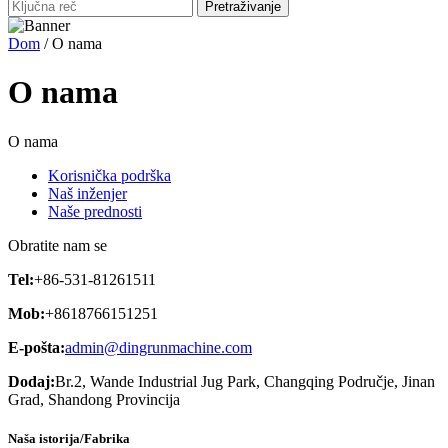
Dom
/ O nama
O nama
O nama
Korisnička podrška
Naš inženjer
Naše prednosti
Obratite nam se
Tel:
+86-531-81261511
Mob:
+8618766151251
E-pošta:
admin@dingrunmachine.com
Dodaj:
Br.2, Wande Industrial Jug Park, Changqing Područje, Jinan
Grad, Shandong Provincija
Naša istorija/Fabrika