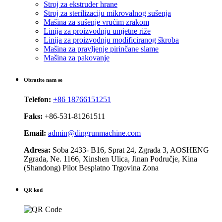
Stroj za ekstruder hrane
Stroj za sterilizaciju mikrovalnog sušenja
Mašina za sušenje vrućim zrakom
Linija za proizvodnju umjetne riže
Linija za proizvodnju modificiranog škroba
Mašina za pravljenje pirinčane slame
Mašina za pakovanje
Obratite nam se
Telefon:
+86 18766151251
Faks:
+86-531-81261511
Email:
admin@dingrunmachine.com
Adresa:
Soba 2433- B16, Sprat 24, Zgrada 3, AOSHENG
Zgrada, Ne. 1166, Xinshen Ulica, Jinan Područje, Kina
(Shandong) Pilot Besplatno Trgovina Zona
QR kod