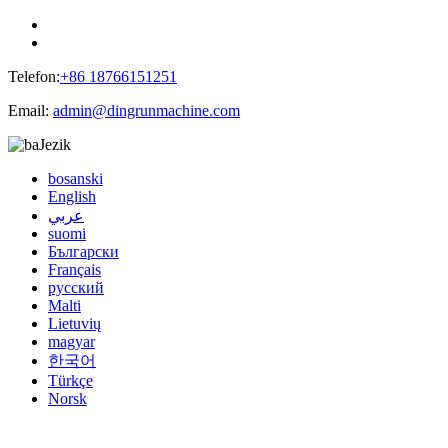
Telefon:
+86 18766151251
Email:
admin@dingrunmachine.com
Jezik
bosanski
English
عربي
suomi
Български
Français
русский
Malti
Lietuvių
magyar
한국어
Türkçe
Norsk