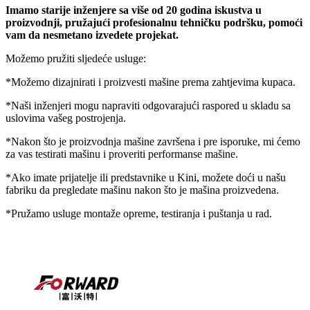
Imamo starije inženjere sa više od 20 godina iskustva u
proizvodnji, pružajući profesionalnu tehničku podršku
,
pomoći
vam da nesmetano izvedete projekat.
Možemo pružiti sljedeće usluge:
*Možemo dizajnirati i proizvesti mašine prema zahtjevima kupaca.
*Naši inženjeri mogu napraviti odgovarajući raspored u skladu sa
uslovima vašeg postrojenja.
*Nakon što je proizvodnja mašine završena i pre isporuke, mi ćemo
za vas testirati mašinu i proveriti performanse mašine.
*Ako imate prijatelje ili predstavnike u Kini, možete doći u našu
fabriku da pregledate mašinu nakon što je mašina proizvedena.
*Pružamo usluge montaže opreme, testiranja i puštanja u rad.