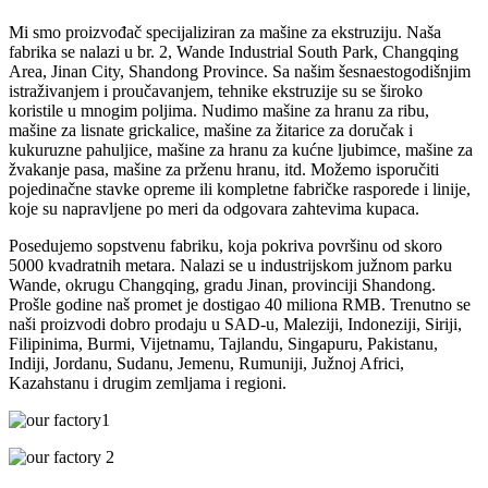
Mi smo proizvođač specijaliziran za mašine za ekstruziju. Naša
fabrika se nalazi u br. 2, Wande Industrial South Park, Changqing
Area, Jinan City, Shandong Province. Sa našim šesnaestogodišnjim
istraživanjem i proučavanjem, tehnike ekstruzije su se široko
koristile u mnogim poljima. Nudimo mašine za hranu za ribu,
mašine za lisnate grickalice, mašine za žitarice za doručak i
kukuruzne pahuljice, mašine za hranu za kućne ljubimce, mašine za
žvakanje pasa, mašine za prženu hranu, itd. Možemo isporučiti
pojedinačne stavke opreme ili kompletne fabričke rasporede i linije,
koje su napravljene po meri da odgovara zahtevima kupaca.
Posedujemo sopstvenu fabriku, koja pokriva površinu od skoro
5000 kvadratnih metara. Nalazi se u industrijskom južnom parku
Wande, okrugu Changqing, gradu Jinan, provinciji Shandong.
Prošle godine naš promet je dostigao 40 miliona RMB. Trenutno se
naši proizvodi dobro prodaju u SAD-u, Maleziji, Indoneziji, Siriji,
Filipinima, Burmi, Vijetnamu, Tajlandu, Singapuru, Pakistanu,
Indiji, Jordanu, Sudanu, Jemenu, Rumuniji, Južnoj Africi,
Kazahstanu i drugim zemljama i regioni.